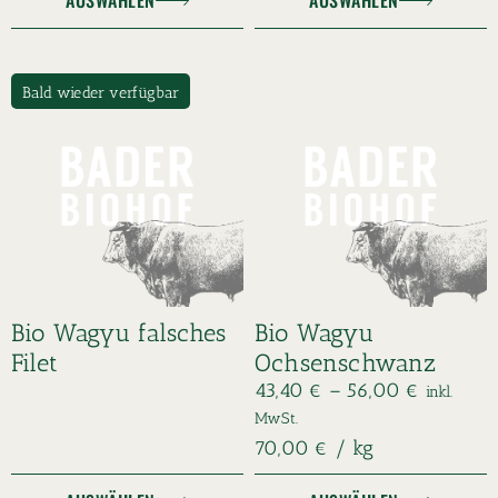
AUSWÄHLEN
AUSWÄHLEN
Bald wieder verfügbar
Bio Wagyu falsches
Bio Wagyu
Filet
Ochsenschwanz
43,40
€
–
56,00
€
inkl.
MwSt.
70,00
€
/
kg