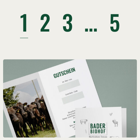
1
2
3
…
5