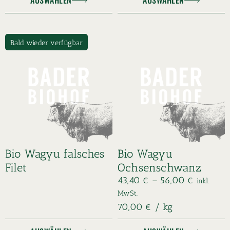
AUSWÄHLEN
AUSWÄHLEN
Bald wieder verfügbar
Bio Wagyu falsches
Bio Wagyu
Filet
Ochsenschwanz
43,40
€
–
56,00
€
inkl.
MwSt.
70,00
€
/
kg