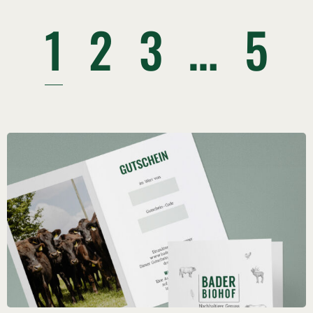
1
2
3
…
5