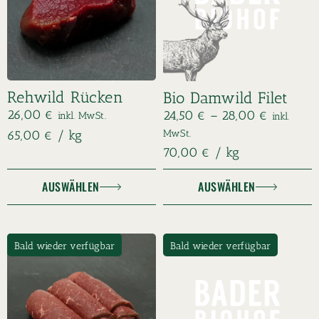
Rehwild Rücken
Bio Damwild Filet
26,00
€
24,50
€
–
28,00
€
inkl. MwSt.
inkl.
65,00
€
/
kg
MwSt.
70,00
€
/
kg
AUSWÄHLEN
AUSWÄHLEN
Bald wieder verfügbar
Bald wieder verfügbar