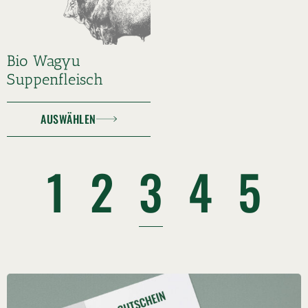
Bio Wagyu
Suppenfleisch
AUSWÄHLEN
1
2
3
4
5