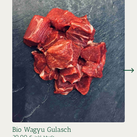
Bio
15,
30,
Bio Wagyu Gulasch
20,00
€