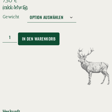
7,50
€
inkl. MwSt.
15,00
€
/
kg
Gewicht
IN DEN WARENKORB
Herkunft