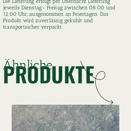
Die Lieferung erfolgt per Übernacht Lieferung
jeweils Dienstag- Freitag zwischen 08:00 und
12:00 Uhr, ausgenommen an Feiertagen. Das
Produkt wird zuverlässig gekühlt und
transportsicher verpackt.
Ähnliche
PRODUKTE