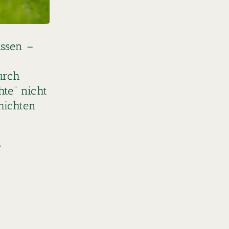
issen –
urch
te“ nicht
hichten
,